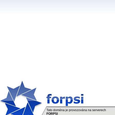
Tato doména je provozována na serverech
FORPSI